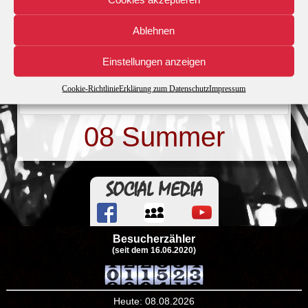
Dateigrösse
4.76 MB
Ablehnen
Datei-Anzahl
1
Einstellungen anzeigen
Erstellungsdatum
21. Oktober 2016
Cookie-Richtlinie
Erklärung zum Datenschutz
Impressum
Zuletzt aktualisiert
21. Oktober 2016
08 Summer
SOCIAL MEDIA
Besucherzähler
(seit dem 16.06.2020)
Heute: 08.08.2026