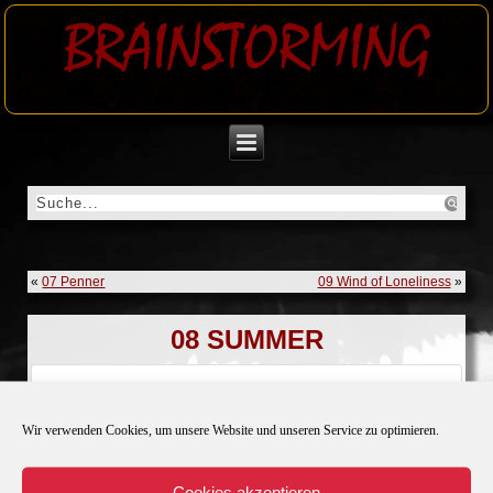
BRAINSTORMING
«
07 Penner
09 Wind of Loneliness
»
08 SUMMER
Download
Wir verwenden Cookies, um unsere Website und unseren Service zu optimieren.
Download
163
Cookies akzeptieren