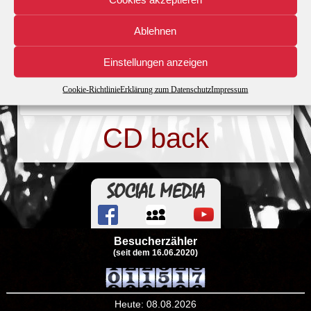
Dateigrösse
101.34 KB
Ablehnen
Datei-Anzahl
1
Einstellungen anzeigen
Erstellungsdatum
21. Oktober 2016
Cookie-Richtlinie
Erklärung zum Datenschutz
Impressum
Zuletzt aktualisiert
21. Oktober 2016
CD back
SOCIAL MEDIA
Besucherzähler
(seit dem 16.06.2020)
Heute: 08.08.2026