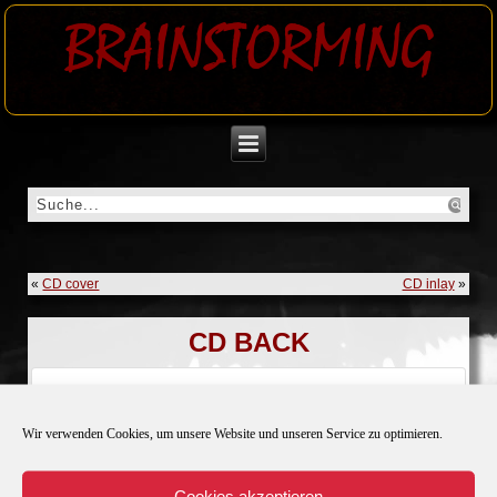
BRAINSTORMING
«
CD cover
CD inlay
»
CD BACK
Download
Wir verwenden Cookies, um unsere Website und unseren Service zu optimieren.
Download
33
Cookies akzeptieren