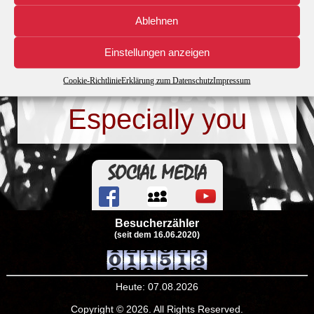
Download
246
Ablehnen
Dateigrösse
9.75 MB
Einstellungen anzeigen
Erstellungsdatum
26. November 2016
Cookie-Richtlinie
Erklärung zum Datenschutz
Impressum
Zuletzt aktualisiert
26. November 2016
Especially you
SOCIAL MEDIA
Besucherzähler
(seit dem 16.06.2020)
Heute: 07.08.2026
Copyright © 2026. All Rights Reserved.