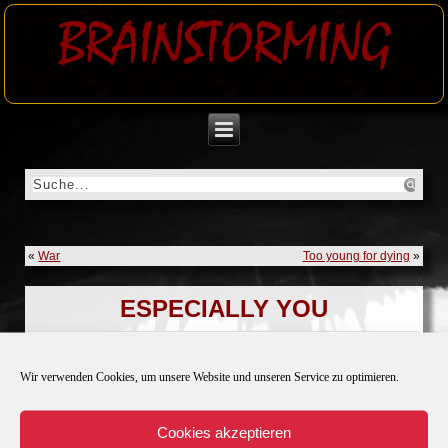
BRAINSTORMING
«
War
Too young for dying
»
ESPECIALLY YOU
No file attached
Wir verwenden Cookies, um unsere Website und unseren Service zu optimieren.
Cookies akzeptieren