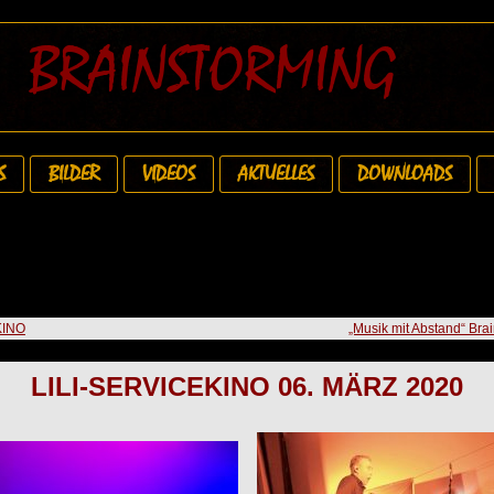
BRAINSTORMING
S
BILDER
VIDEOS
AKTUELLES
DOWNLOADS
KINO
„Musik mit Abstand“ Br
LILI-SERVICEKINO 06. MÄRZ 2020