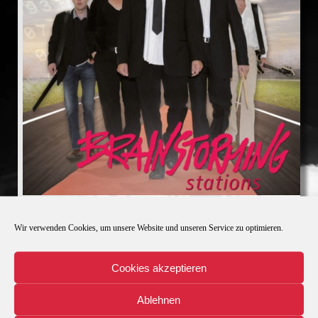
„Allein“
Wir verwenden Cookies, um unsere Website und unseren Service zu optimieren.
Stations
BRAINSTORMING
Cookies akzeptieren
Audio-
00:00
00:00
Player
Ablehnen
1.
Allein
4:25