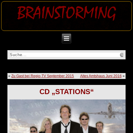
BRAINSTORMING
«
Zu Gast bei Regio-TV September 2015
Altes Amtshaus Juni 2016
»
CD „STATIONS“