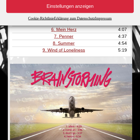
2.
Come On
3:45
Einstellungen anzeigen
3.
Don't Go
3:33
4.
Heroin
6:31
Cookie-Richtlinie
Erklärung zum Datenschutz
Impressum
5.
I
3:56
6.
Mein Herz
4:07
7.
Penner
4:37
8.
Summer
4:54
9.
Wind of Loneliness
5:19