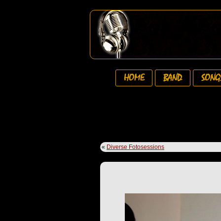
HOME
BAND
SONG
«
Diverse Fotosessions