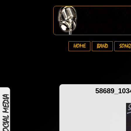
HOME
BAND
SONG
58689_103
SOCIAL MEDIA