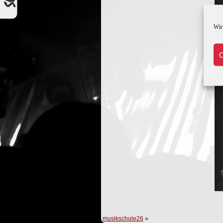
Wir
C
musikschule26
»