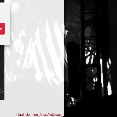
en
«
brainstorming_Altes Amtshaus_