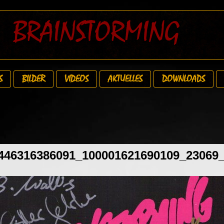
BRAINSTORMING
S
BILDER
VIDEOS
AKTUELLES
DOWNLOADS
446316386091_100001621690109_23069