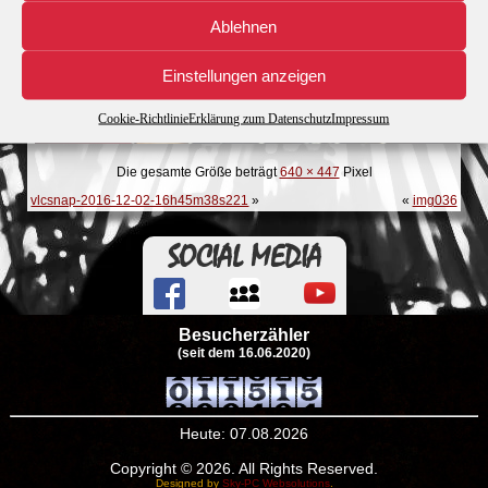
Ablehnen
Einstellungen anzeigen
Cookie-Richtlinie
Erklärung zum Datenschutz
Impressum
Die gesamte Größe beträgt
640 × 447
Pixel
vlcsnap-2016-12-02-16h45m38s221
»
«
img036
SOCIAL MEDIA
Besucherzähler
(seit dem 16.06.2020)
Heute: 07.08.2026
Copyright © 2026. All Rights Reserved.
Designed by
Sky-PC Websolutions
.