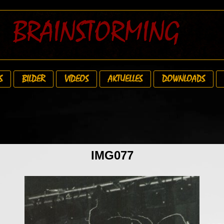
BRAINSTORMING
S
BILDER
VIDEOS
AKTUELLES
DOWNLOADS
IMG077